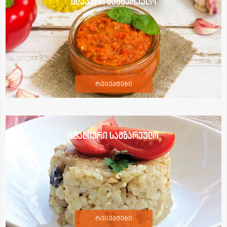
სლავური სამზარეულო
რეცეპტები
იტალიური სამზარეულო
რეცეპტები