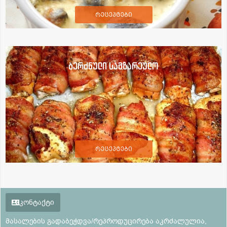
რეცეპტები
ბერძნული სამზარეულო
რეცეპტები
კონტაქტი
მასალების გადაბეჭდვა/რეპროდუცირება აკრძალულია,