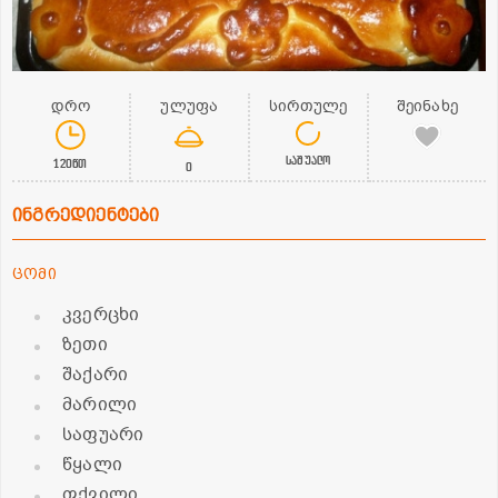
დრო
ულუფა
სირთულე
შეინახე
საშუალო
120წთ
0
ინგრედიენტები
ცომი
კვერცხი
ზეთი
შაქარი
მარილი
საფუარი
წყალი
ფქვილი