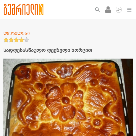
+
12
ღვეზელები
სადღესასწაულო ღვეზელი ხორცით