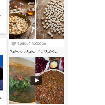
ვიდეორეცეპტი
ას
შეინახე რეცეპტი
"წეროს ხინკალი" მესხურად
ს