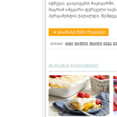
იჭმევა). გააცივებთ მაცივარში
მაგრამ ამგვარი ფურცელი საქ
პერგამენტის ქაღალდი, შემდეგ
დაამატე შენი რეცეპტი
ბეზე
თაფლი
თხილი
ნუგა
ნ
ტეგები:
მსგავსი რეცეპტები