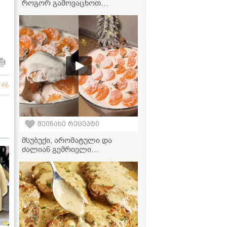
როგორ გამოვაცხოთ
იდეალური ბისკვიტი
აეროგრილში 20 წუთში
746
შეინახე რეცეპტი
მსუბუქი, არომატული და
ძალიან გემრიელი
საახალწლო დესერტი -
მანდარინის ტირამისუს
რეცეპტი