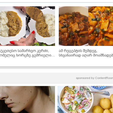
აუკეთესო სამარხვო კერძი,
ამ რეცეპტის შემდეგ,
ომელიც ხორცზე გემრიელია!
სხვანაირად აღარ მოამზადე
 სოკოს ხარჩოს მარტივი
- უგემრიელესი სოკოს
ეცეპტი
ჩაშუშული
sponsored by
ContentRoo