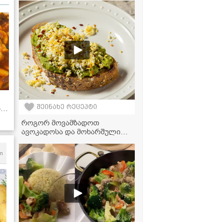
სალათის რეცეპტი
შეინახე რეცეპტი
ბთ!
როგორ მოვამზადოთ
ავოკადოსა და მოხარშული
კვერცხის ძალიან გემრიელი
და ჯანსაღი ტოსტი სულ
m
რაღაც 10 წუთში!