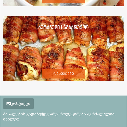
ბერძნული სამზარეულო
რეცეპტები
კონტაქტი
მასალების გადაბეჭდვა/რეპროდუცირება აკრძალულია,
იხილეთ