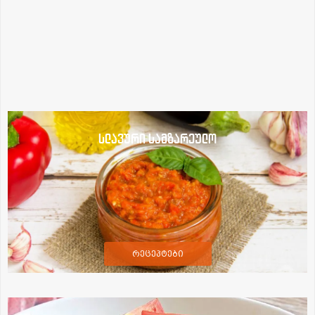
სლავური სამზარეულო
რეცეპტები