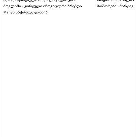
ფერმენტირებული ინგრედიენტები კანის
როდის არის ხალი სა
მოვლაში - კორეული ინოვაციური ბრენდი
მოშორების მარტივი
Manyo საქართველოშია