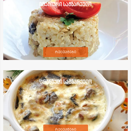
იტალიური სამზარეულო
რეცეპტები
ფრანგული სამზარეულო
რეცეპტები