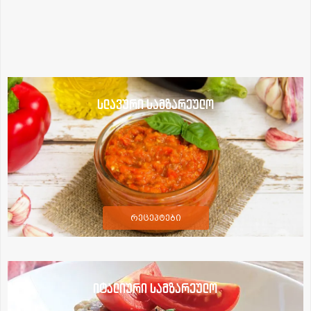
სლავური სამზარეულო
რეცეპტები
იტალიური სამზარეულო