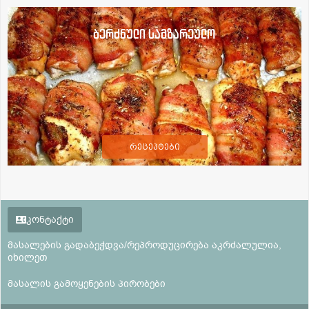
ბერძნული სამზარეულო
რეცეპტები
კონტაქტი
მასალების გადაბეჭდვა/რეპროდუცირება აკრძალულია,
იხილეთ
მასალის გამოყენების პირობები