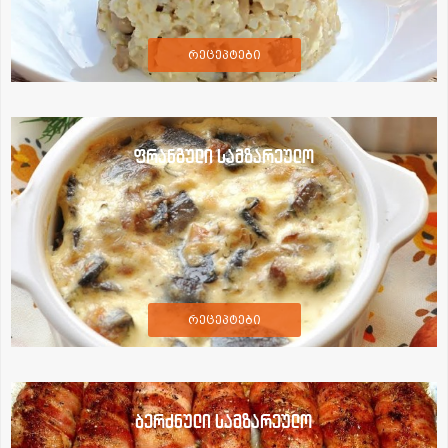
რეცეპტები
ფრანგული სამზარეულო
რეცეპტები
ბერძნული სამზარეულო