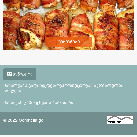
რეცეპტები
კონტაქტი
მასალების გადაბეჭდვა/რეპროდუცირება აკრძალულია,
იხილეთ
მასალის გამოყენების პირობები
© 2022 Gemrielia.ge