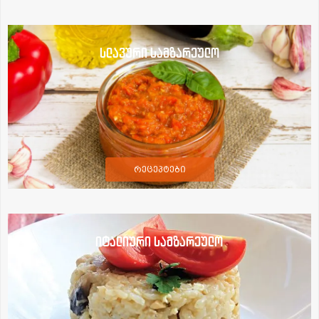
სლავური სამზარეულო
რეცეპტები
იტალიური სამზარეულო