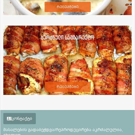
რეცეპტები
ბერძნული სამზარეულო
რეცეპტები
კონტაქტი
მასალების გადაბეჭდვა/რეპროდუცირება აკრძალულია,