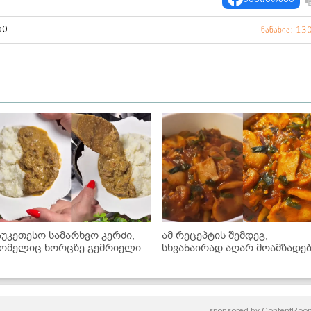
რი
ნანახია: 13
აუკეთესო სამარხვო კერძი,
ამ რეცეპტის შემდეგ,
ომელიც ხორცზე გემრიელია!
სხვანაირად აღარ მოამზადე
 სოკოს ხარჩოს მარტივი
- უგემრიელესი სოკოს
ეცეპტი
ჩაშუშული
sponsored by
ContentRoo