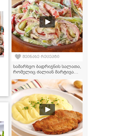
ჭარხლით
შეინახე რეცეპტი
სამარხვო ბადრიჯნის სალათა,
რომელიც ძალიან მარტივად
მზადდება და თან
უგემრიელესია