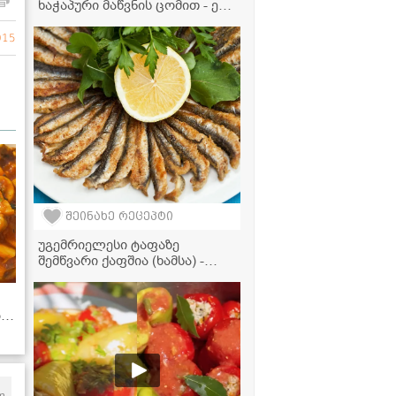
ხაჭაპური მაწვნის ცომით - ეს
რეცეპტი თქვენი ფავორიტი
გახდება!
015
შეინახე რეცეპტი
უგემრიელესი ტაფაზე
შემწვარი ქაფშია (ხამსა) -
მარტივი და კლასიკური
რეცეპტი
ბთ!
m