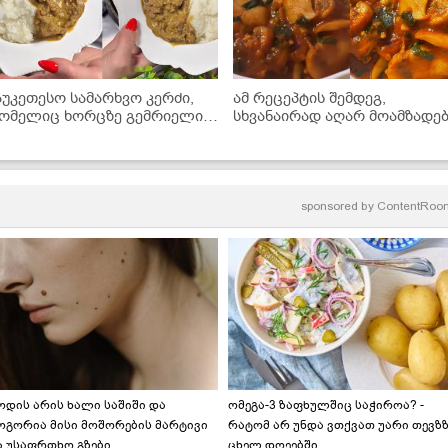
აუკეთესო სამარხვო კერძი,
ამ რეცეპტის შემდეგ,
ომელიც ხორცზე გემრიელია!
სხვანაირად აღარ მოამზადე
 სოკოს ხარჩოს მარტივი
- უგემრიელესი სოკოს
ეცეპტი
ჩაშუშული
sponsored by
ContentRoo
ოდის არის ხალი საშიში და
ომეგა-3 ზაფხულშიც საჭიროა? -
ოგორია მისი მოშორების მარტივი
რატომ არ უნდა ვთქვათ უარი თევზ
ა უსაფრთხო გზები
ცხელ დღეებში