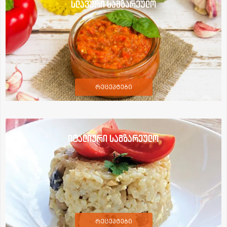
სლავური სამზარეულო
რეცეპტები
იტალიური სამზარეულო
რეცეპტები