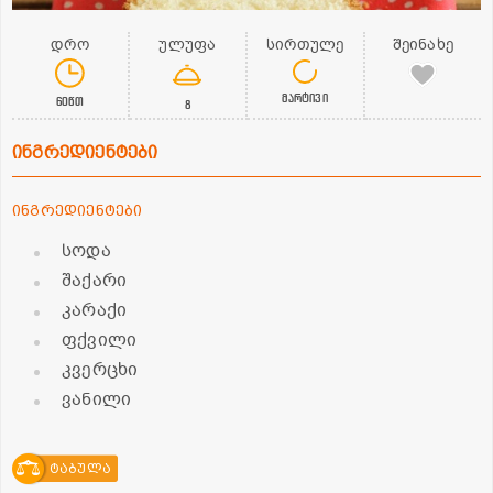
დრო
ულუფა
სირთულე
შეინახე
მარტივი
60წთ
8
ინგრედიენტები
ინგრედიენტები
სოდა
შაქარი
კარაქი
ფქვილი
კვერცხი
ვანილი
ტაბულა