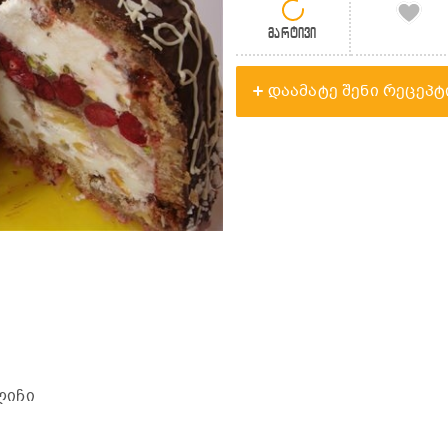
მარტივი
დაამატე შენი რეცეპტ
ულიჩი