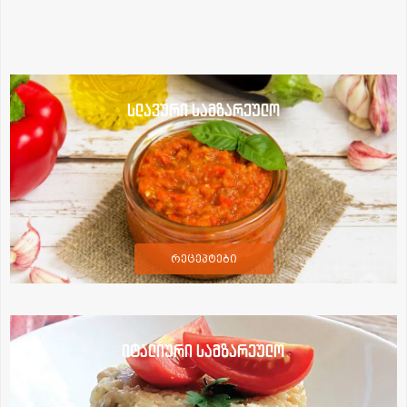
სლავური სამზარეულო
რეცეპტები
იტალიური სამზარეულო