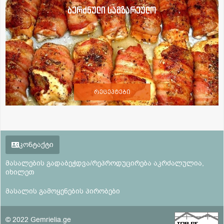
ბერძნული სამზარეულო
რეცეპტები
კონტაქტი
მასალების გადაბეჭდვა/რეპროდუცირება აკრძალულია,
იხილეთ
მასალის გამოყენების პირობები
© 2022 Gemrielia.ge