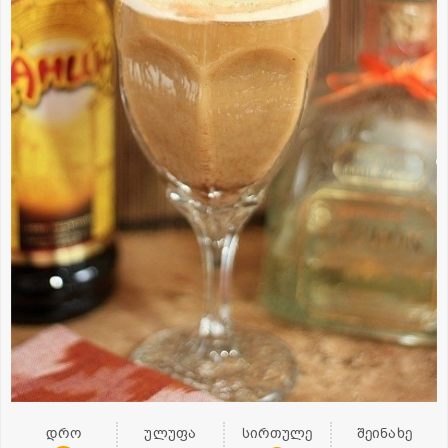
დრო
ულუფა
სირთულე
შეინახე