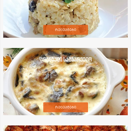
რეცეპტები
ფრანგული სამზარეულო
რეცეპტები