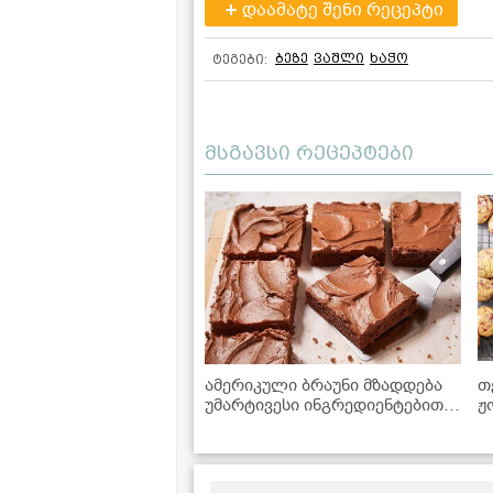
დაამატე შენი რეცეპტი
ბეზე
ვაშლი
ხაჭო
ტეგები:
მსგავსი რეცეპტები
ამერიკული ბრაუნი მზადდება
თ
უმარტივესი ინგრედიენტებით,
ჟ
რომლებიც ყოველთვის
მოიპოვება სამზარეულოში