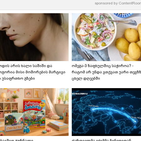
sponsored by
ContentRoo
ოდის არის ხალი საშიში და
ომეგა-3 ზაფხულშიც საჭიროა? -
ოგორია მისი მოშორების მარტივი
რატომ არ უნდა ვთქვათ უარი თევზ
ა უსაფრთხო გზები
ცხელ დღეებში
აბავშვო ჟურნალი,
ქართველმა ექიმმა ჩინეთიდან