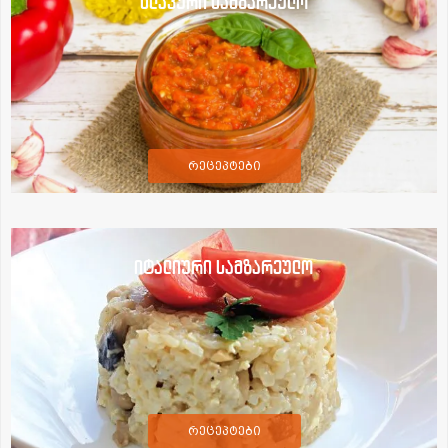
სლავური სამზარეულო
რეცეპტები
იტალიური სამზარეულო
რეცეპტები