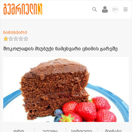
+
12
ნამცხვარი
შოკოლადის მსუბუქი ნამცხვარი ცხიმის გარეშე
დრო
ულუფა
სირთულე
შეინახე