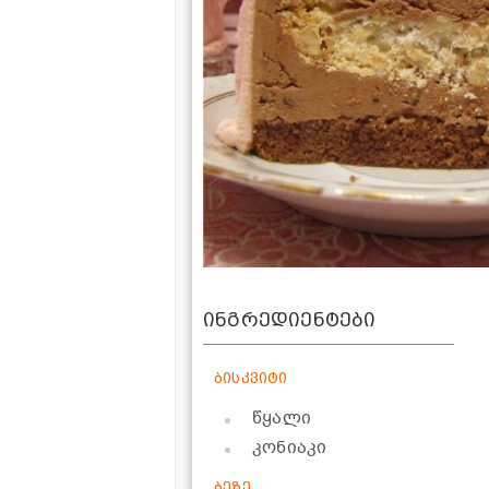
ინგრედიენტები
ბისკვიტი
წყალი
კონიაკი
ბეზე