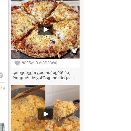
ვიდეორეცეპტი
შეინახე რეცეპტი
დაივიწყეთ გამოძახება! აი,
როგორ მოვამზადოთ პიცა
პეპერონი მარტივად სახლში -
10-ჯერ უფრო გემრიელად!
844