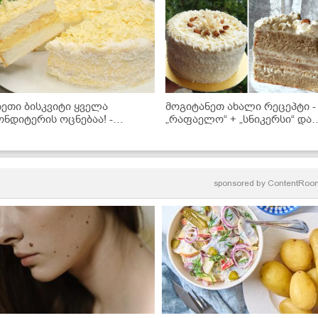
სეთი ბისკვიტი ყველა
მოგიტანეთ ახალი რეცეპტი -
ონდიტერის ოცნებაა! -
„რაფაელო“ + „სნიკერსი“ და
აგიმხელთ რეცეპტს
ახალი ნამცხვარიც მზად არი
sponsored by
ContentRoo