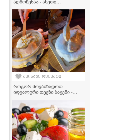
აღმოჩენაა - ასეთი
არომატული და გემრიელი
ყაურმა ჯერ გასინჯული არ
გექნებათ!
შეინახე რეცეპტი
როგორ მოვამზადოთ
იდეალური თევზი ბაჟეში -
მარტივი რეცეპტი