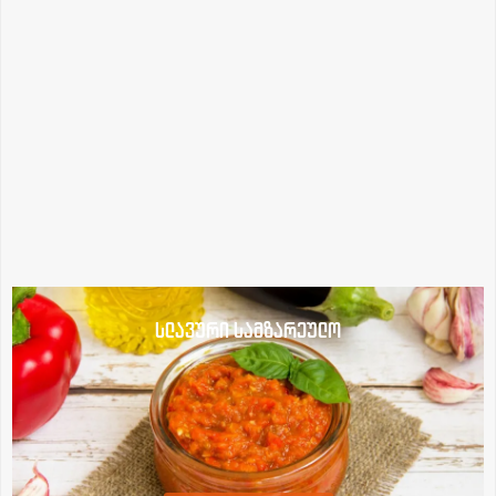
სლავური სამზარეულო