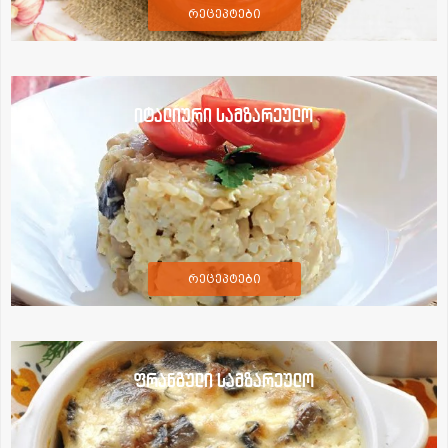
რეცეპტები
იტალიური სამზარეულო
რეცეპტები
ფრანგული სამზარეულო