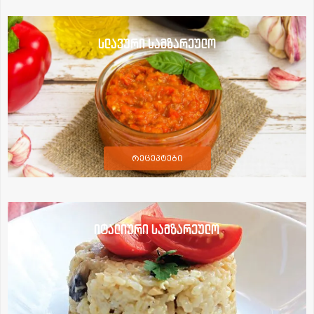
სლავური სამზარეულო
რეცეპტები
იტალიური სამზარეულო