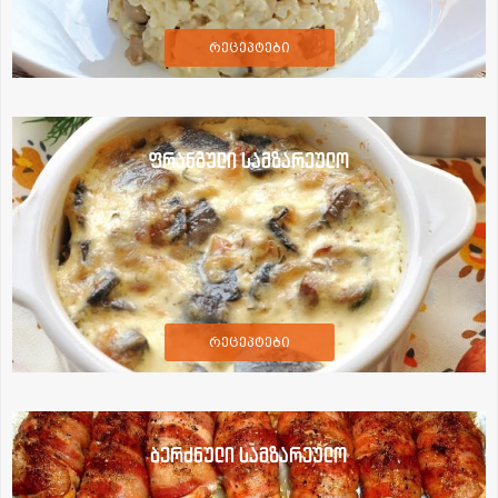
რეცეპტები
ფრანგული სამზარეულო
რეცეპტები
ბერძნული სამზარეულო