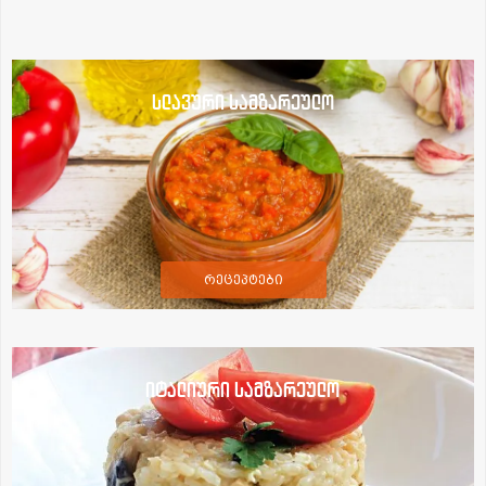
სლავური სამზარეულო
რეცეპტები
იტალიური სამზარეულო