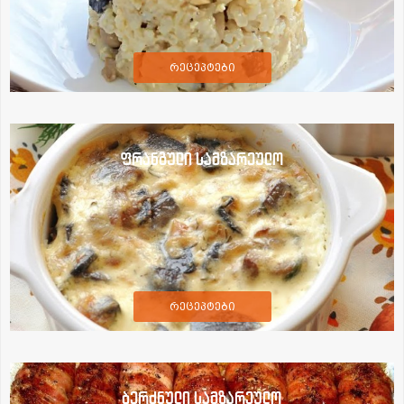
რეცეპტები
ფრანგული სამზარეულო
რეცეპტები
ბერძნული სამზარეულო