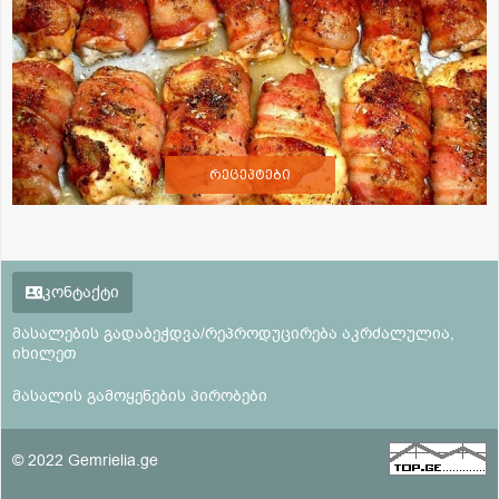
რეცეპტები
კონტაქტი
მასალების გადაბეჭდვა/რეპროდუცირება აკრძალულია,
იხილეთ
მასალის გამოყენების პირობები
© 2022 Gemrielia.ge