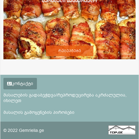
ბერძნული სამზარეულო
რეცეპტები
კონტაქტი
მასალების გადაბეჭდვა/რეპროდუცირება აკრძალულია,
იხილეთ
მასალის გამოყენების პირობები
© 2022 Gemrielia.ge