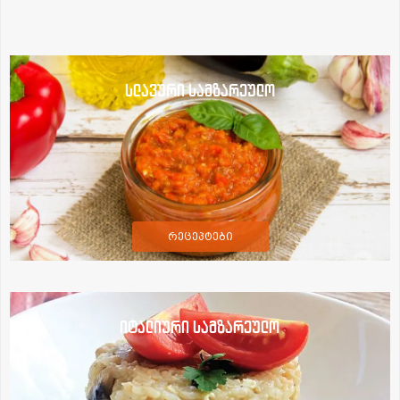
სლავური სამზარეულო
რეცეპტები
იტალიური სამზარეულო