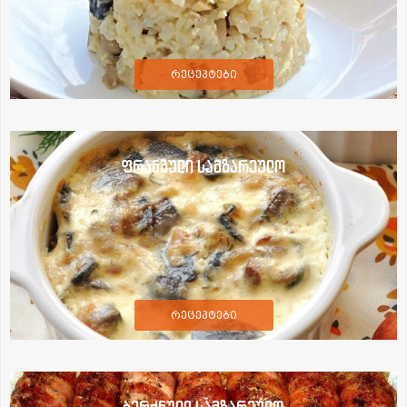
რეცეპტები
ფრანგული სამზარეულო
რეცეპტები