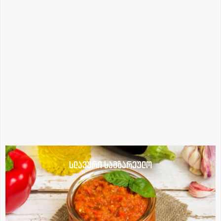
სლავური სამზარეულო