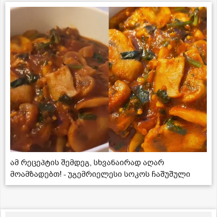
ამ რეცეპტის შემდეგ, სხვანაირად აღარ
მოამზადებთ! - უგემრიელესი სოკოს ჩაშუშული