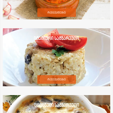
რეცეპტები
იტალიური სამზარეულო
რეცეპტები
ფრანგული სამზარეულო