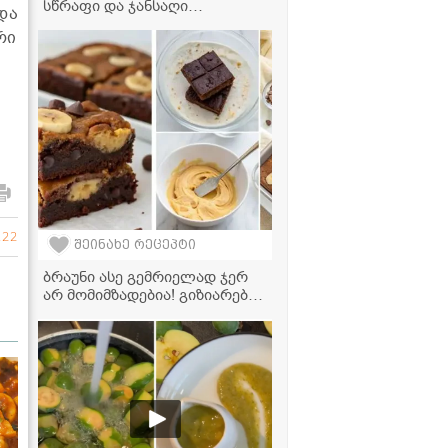
სწრაფი და ჯანსაღი
და
ავოკადოს მაიონეზის
რი
რეცეპტი, რომელის
მომზადებასაც სულ რაღაც 2
წუთში სჭირდება!
122
შეინახე რეცეპტი
ბრაუნი ასე გემრიელად ჯერ
არ მომიმზადებია! გიზიარებთ
მარტივ რეცეპტს