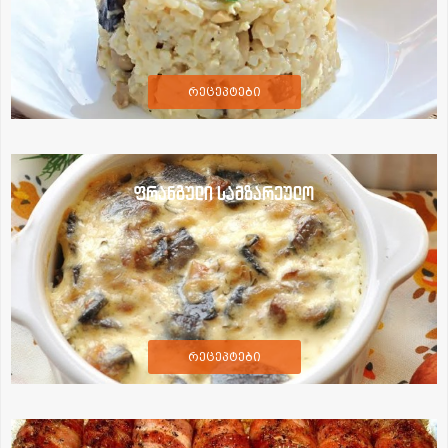
რეცეპტები
ფრანგული სამზარეულო
რეცეპტები