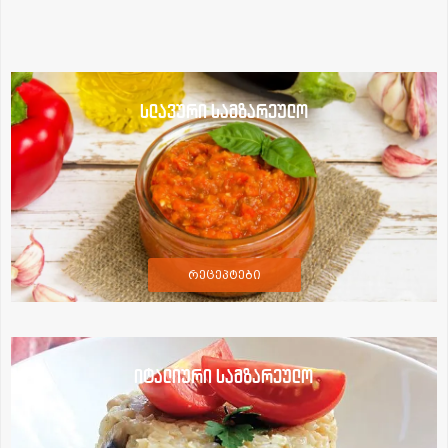
სლავური სამზარეულო
რეცეპტები
იტალიური სამზარეულო