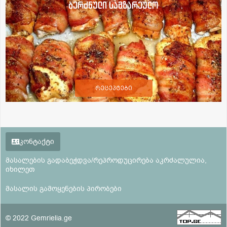
ბერძნული სამზარეულო
რეცეპტები
კონტაქტი
მასალების გადაბეჭდვა/რეპროდუცირება აკრძალულია,
იხილეთ
მასალის გამოყენების პირობები
© 2022 Gemrielia.ge