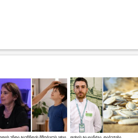
დის უნდა გაუჩნდეს მშობელს ეჭვი,
ფეხის გაკვანძვა, დაბუჟება,