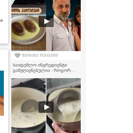
დარწმუნებული ვარ,
აუცილებლად მოგეპოვებათ
სახლში" - მკითხველის
ვიდეორეცეპტი
ას
შეინახე რეცეპტი
საიდუმლო ინგრედიენტი
გამჟღავნებულია - როგორ
ამზადებს "ჩცდ"-ს ნინა დათოს
საყვარელ კატლეტებს?