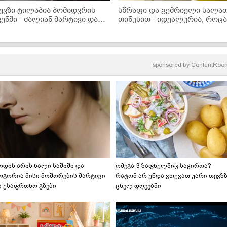
ევზი ტილაპია პომიდვრის
სწრაფი და გემრიელი სალა
ვენში - ძალიან მარტივი და
თინუსით - იდეალურია, როც
ემრიელი ვახშამი, რომელიც
რამე მსუბუქი გინდა!
ველას მოეწონება
sponsored by
ContentRoo
ოდის არის ხალი საშიში და
ომეგა-3 ზაფხულშიც საჭიროა? -
ოგორია მისი მოშორების მარტივი
რატომ არ უნდა ვთქვათ უარი თევზ
ა უსაფრთხო გზები
ცხელ დღეებში