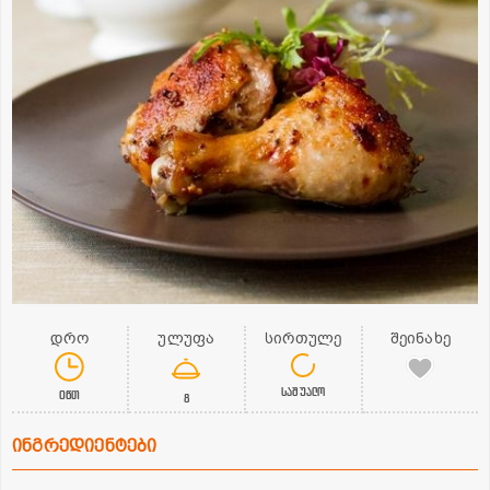
დრო
ულუფა
სირთულე
შეინახე
საშუალო
0წთ
8
ინგრედიენტები