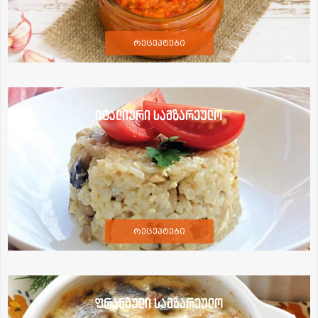
რეცეპტები
იტალიური სამზარეულო
რეცეპტები
ფრანგული სამზარეულო