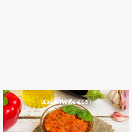
სლავური სამზარეულო