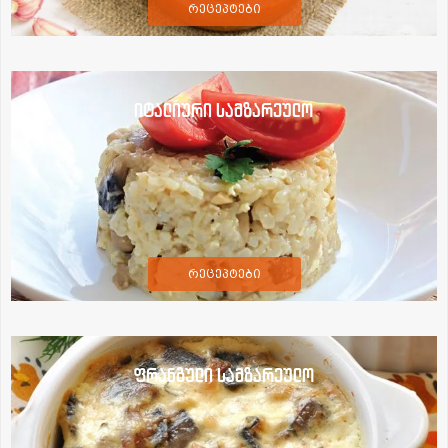
რეცეპტები
იტალიური სამზარეულო
რეცეპტები
ფრანგული სამზარეულო