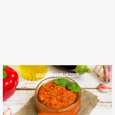
სლავური სამზარეულო