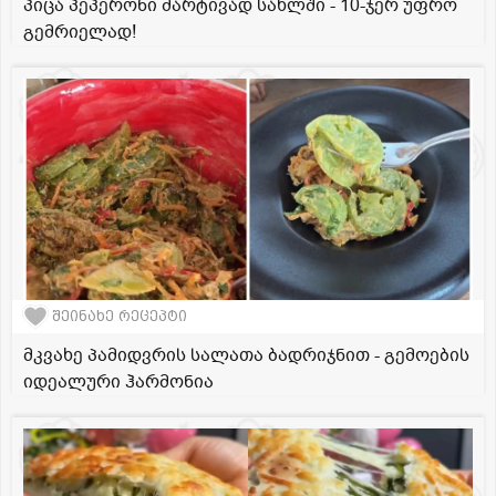
პიცა პეპერონი მარტივად სახლში - 10-ჯერ უფრო
გემრიელად!
შეინახე რეცეპტი
მკვახე პამიდვრის სალათა ბადრიჯნით - გემოების
იდეალური ჰარმონია