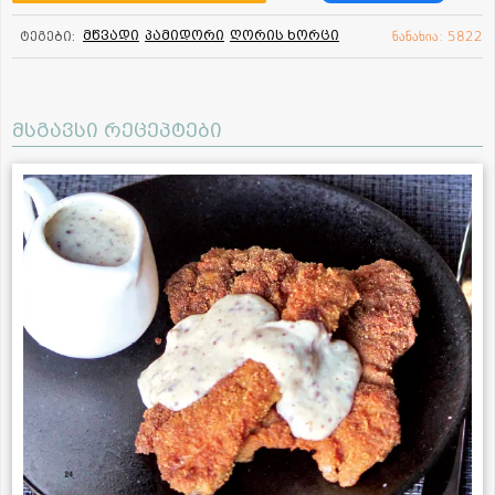
მწვადი
პამიდორი
ღორის ხორცი
ტეგები:
ნანახია: 5822
მსგავსი რეცეპტები