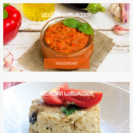
სლავური სამზარეულო
რეცეპტები
იტალიური სამზარეულო