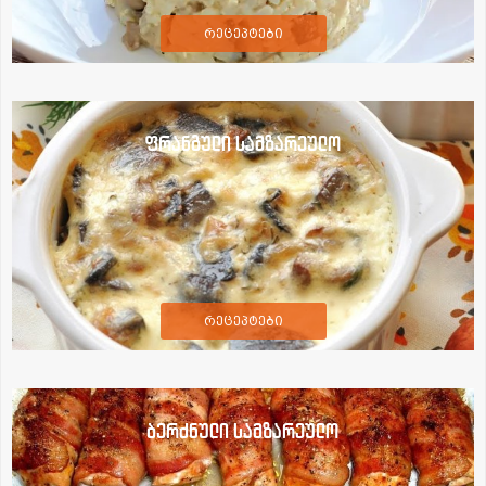
რეცეპტები
ფრანგული სამზარეულო
რეცეპტები
ბერძნული სამზარეულო