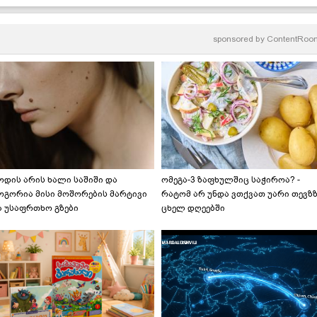
ოკოსა და კარტოფილის
უყვართ..." - ახალი
ობრაწულა
კარტოფილი მწვანილით
sponsored by
ContentRoo
ოდის არის ხალი საშიში და
ომეგა-3 ზაფხულშიც საჭიროა? -
ოგორია მისი მოშორების მარტივი
რატომ არ უნდა ვთქვათ უარი თევზ
ა უსაფრთხო გზები
ცხელ დღეებში