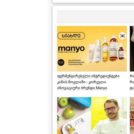
ყაბაყი ქინძისა და პიტნის
ს
პესტოთი
მ
ფერმენტირებული ინგრედიენტები
რ
კანის მოვლაში - კორეული
რ
ინოვაციური ბრენდი Manyo
დ
საქართველოშია