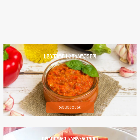
სლავური სამზარეულო
რეცეპტები
იტალიური სამზარეულო