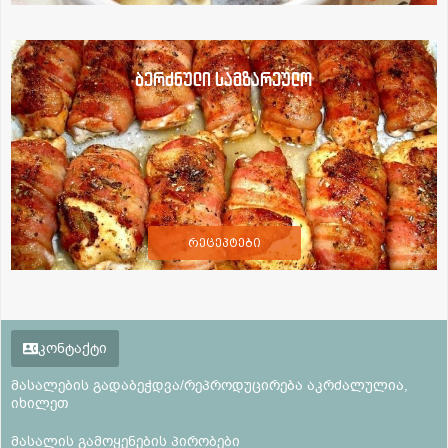
ბერძნული სამზარეულო
რეცეპტები
კონტაქტი
მასალების გადაბეჭდვა/რეპროდუცირება აკრძალულია,
იხილეთ
მასალის გამოყენების პირობები