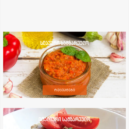
სლავური სამზარეულო
რეცეპტები
იტალიური სამზარეულო