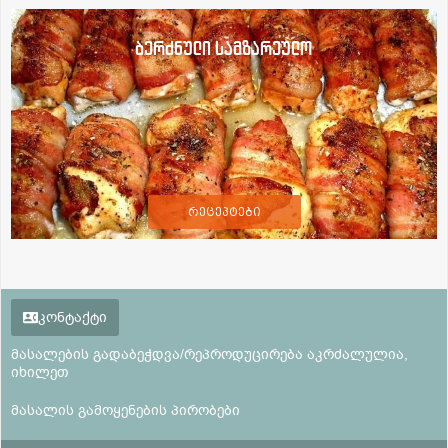
ბერძნული სამზარეულო
რეცეპტები
კონტაქტი
მასალების გადაბეჭდვა/რეპროდუცირება აკრძალულია,
იხილეთ
მასალის გამოყენების პირობები