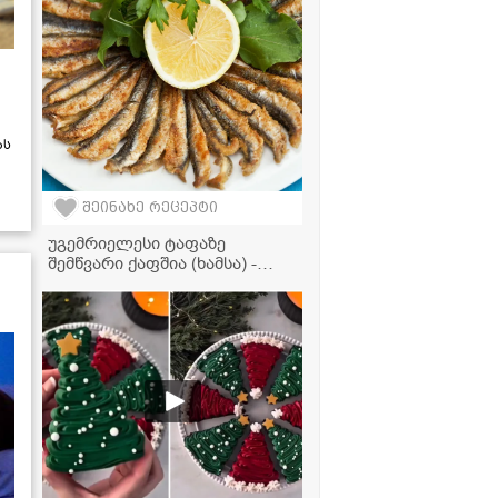
ას
შეინახე რეცეპტი
უგემრიელესი ტაფაზე
შემწვარი ქაფშია (ხამსა) -
მარტივი და კლასიკური
რეცეპტი