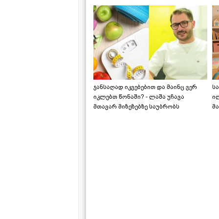
ჯანსაღად იკვებებით და მაინც ვერ
ს
იკლებთ წონაში? - ლაშა უჩავა
ი
მთავარ მიზეზებზე საუბრობს
მა
"ს
ს