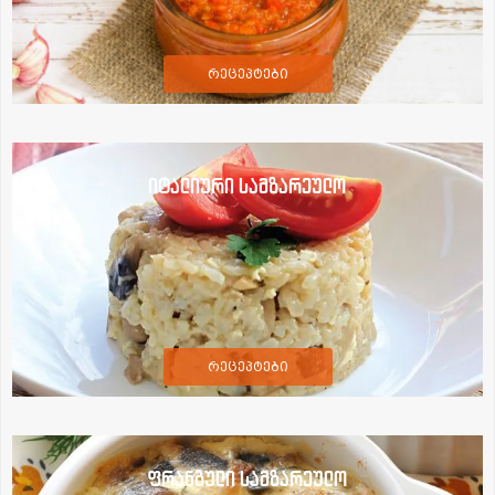
რეცეპტები
იტალიური სამზარეულო
რეცეპტები
ფრანგული სამზარეულო