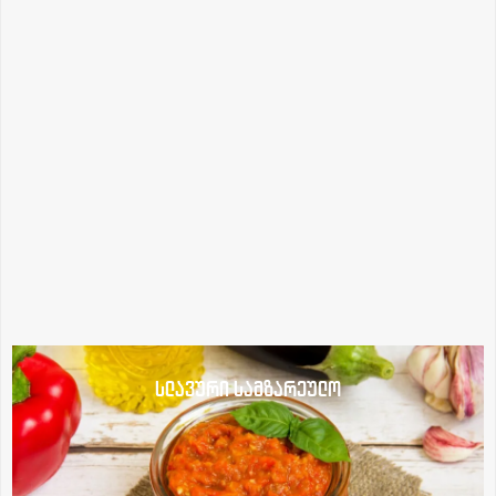
სლავური სამზარეულო