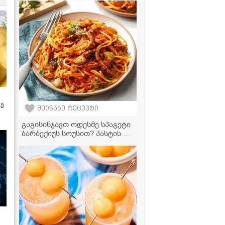
ფეტათი
ზე
შეინახე რეცეპტი
გაგისინჯავთ ოდესმე სპაგეტი
ბარბექიუს სოუსით? პასტის ეს
რეცეპტი თქვენი საყვარელი
ვახშამი გახდება