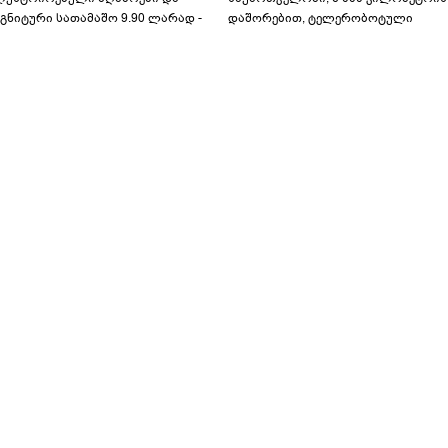
გნიტური სათამაშო 9.90 ლარად -
დაშორებით, ტელერობოტული
აბავშვო კარუსელში" ზღაპრების
ოპერაცია ჩაატარა - ისტორია
ერია დაიწყო
დაწერილია