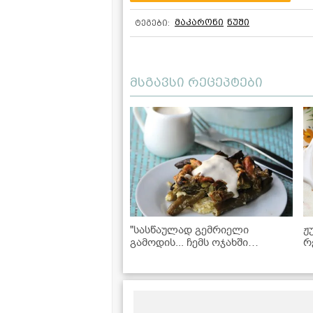
მაკარონი
ნუში
ტეგები:
მსგავსი რეცეპტები
"სასწაულად გემრიელი
ჟ
გამოდის... ჩემს ოჯახში
რ
გიჟდებიან ამ კერძზე!" - მწვანე
ლობიოს მობრაწულა