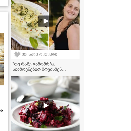
შეინახე რეცეპტი
"თუ რამე გამომრჩა,
სიამოვნებით მოვისმენ
რჩევებს მეგრელი
ქალბატონებისგან... ჩემს
ოჯახში ნადუღი არ უყვართ,
ამიტომ მაწვნით მოვამზადე" -
ელგა ტაბატაძის გებჟალიას
ვიდეორეცეპტი
ას