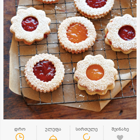
დრო
ულუფა
სირთულე
შეინახე