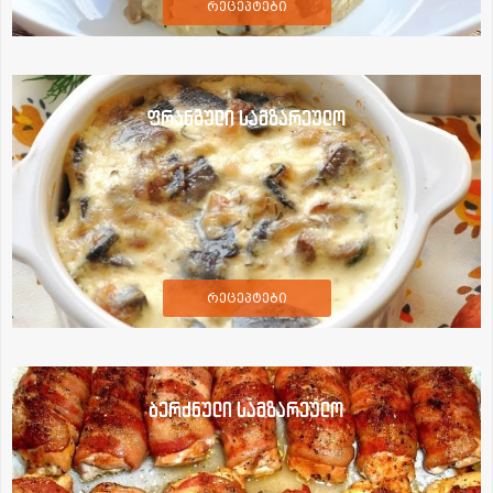
რეცეპტები
ფრანგული სამზარეულო
რეცეპტები
ბერძნული სამზარეულო