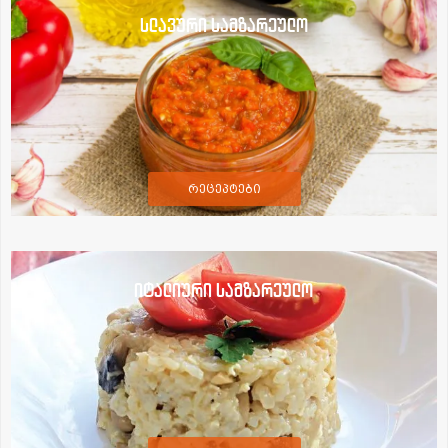
სლავური სამზარეულო
რეცეპტები
იტალიური სამზარეულო