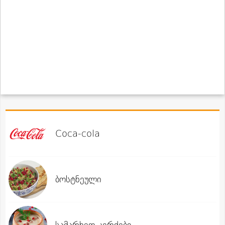
Coca-cola
ბოსტნეული
სამარხვო კერძები