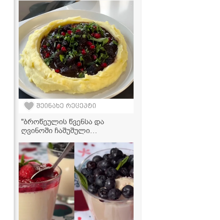
მარტივი დესერტის რეცეპტი
შეინახე რეცეპტი
"ბროწეულის წვენსა და
ღვინოში ჩაშუშული
უგემრიელესი ხორცი,
რომელიც პირში დნება" -
ყალია საქონლის ხორცით