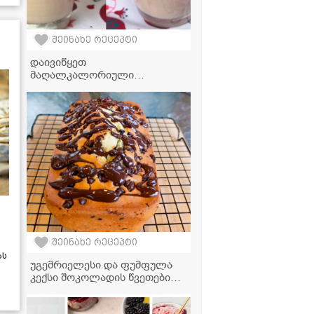
შეინახე რეცეპტი
დაივიწყეთ
მაღალკალორიული
ტკბილეული - მოამზადეთ
იოგურტის პანაკოტა,
რომელიც პირში დნება
შეინახე რეცეპტი
ას
უგემრიელესი და ფუმფულა
კექსი შოკოლადის წვეთებით -
უმარტივესად მზადდება და
თან ძალიან რბილია!