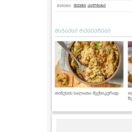
თევზი
კალმახი
ტეგები:
მსგავსი რეცეპტები
თინუსის სალათა მექსიკურად
თ
წ
გ
ყ