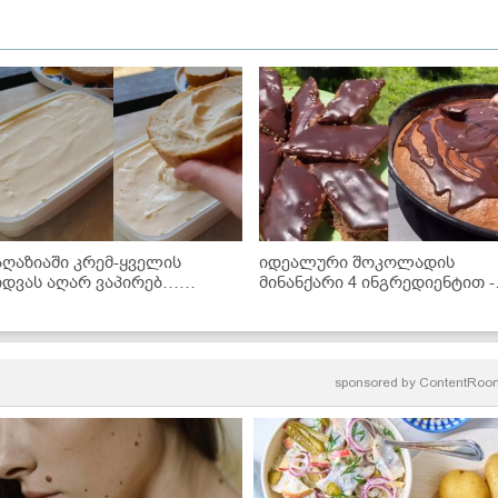
აღაზიაში კრემ-ყველის
იდეალური შოკოლადის
იდვას აღარ ვაპირებ…
მინანქარი 4 ინგრედიენტით -
ადუღით ასეთი საოცარი თუ
გამოდის ძალიან პრიალა, ნა
ამოვიდოდა, ნამდვილად არ
და არასოდეს ხმება!
ეგონა! - მარტივი რეცეპტი
sponsored by
ContentRoo