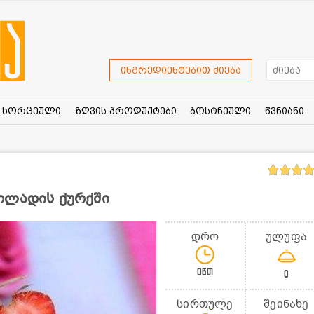
ინგრედიენტებით ძიება
ხორცეული
ზღვის პროდუქტები
ბოსტნეული
წვნიანი
ოლადის ქურქში
დრო
ულუფა
0წთ
0
სირთულე
შეინახე