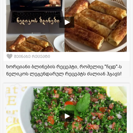
შეინახე რეცეპტი
ხორციანი ბლინების რეცეპტი, რომელიც "ჩცდ"-ს
ნელიკოს ლეგენდარულ რეცეპტს ძალიან ჰგავს!