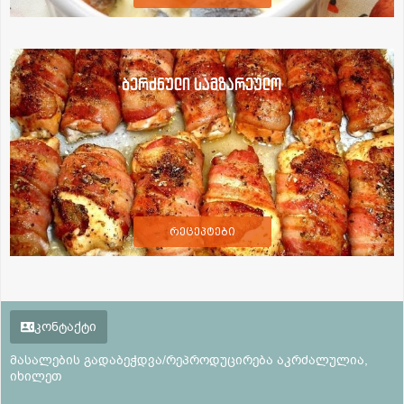
ბერძნული სამზარეულო
რეცეპტები
კონტაქტი
მასალების გადაბეჭდვა/რეპროდუცირება აკრძალულია,
იხილეთ