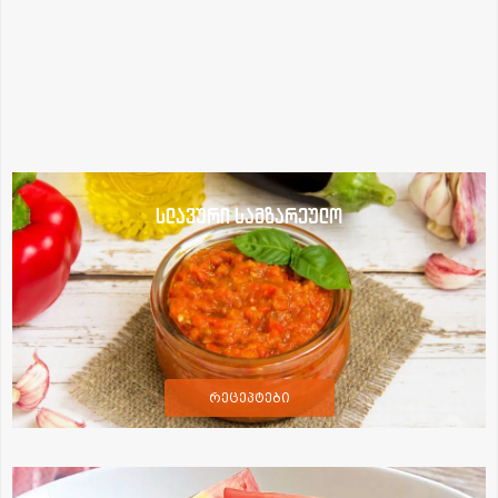
სლავური სამზარეულო
რეცეპტები