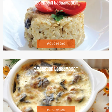
იტალიური სამზარეულო
რეცეპტები
ფრანგული სამზარეულო
რეცეპტები