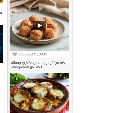
ქალბატონებისგან... ჩემს
ოჯახში ნადუღი არ უყვართ,
ამიტომ მაწვნით მოვამზადე" -
ზე
ელგა ტაბატაძის გებჟალიას
ვიდეორეცეპტი
შეინახე რეცეპტი
ამაზე გემრიელი დესერტი არ
არსებობს და თან
უმარტივესად მზადდება - მინი
დონატები აეროგრილში!