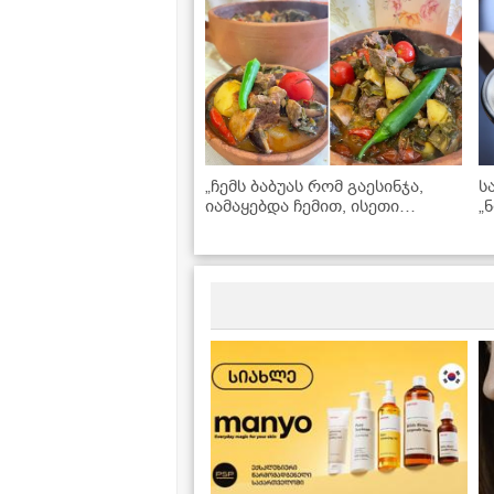
„ჩემს ბაბუას რომ გაესინჯა,
ს
იამაყებდა ჩემით, ისეთი
„
გემრიელი და სასწაული
გ
გამოვიდა“ - ჩანახი საქონლის
პ
ხორცით