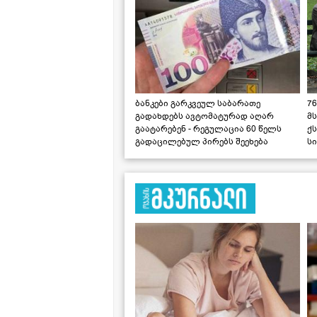
ბანკები გარკვეულ საბარათე
76
გადახდებს ავტომატურად აღარ
მ
გაატარებენ - რეგულაცია 60 წელს
ქს
გადაცილებულ პირებს შეეხება
ს