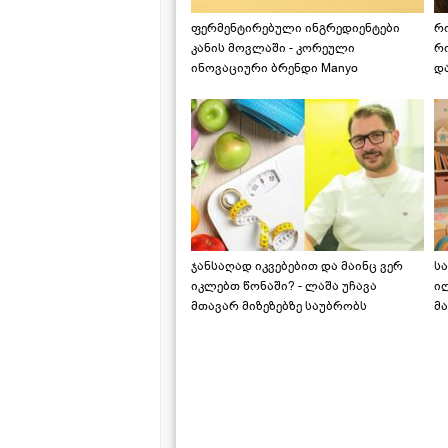
ფერმენტირებული ინგრედიენტები
რ
კანის მოვლაში - კორეული
რ
ინოვაციური ბრენდი Manyo
დ
საქართველოშია
ჯანსაღად იკვებებით და მაინც ვერ
ს
იკლებთ წონაში? - ლაშა უჩავა
ი
მთავარ მიზეზებზე საუბრობს
მა
"ს
ს