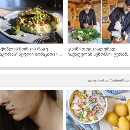
აქონლის ხორცის რაგუ
„ვხსნი ოფიციალურად
ნიკორას“ ნედლი ხორცით (+
ჩაქაფულის სეზონს“ - გურამ
ანსაკუთრებული ტარხუნის
ბაღდოშვილი ჩაქაფულის
ასტის რეცეპტი)
რეცეპტს გვიზიარებს
sponsored by
ContentRoo