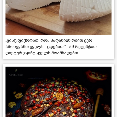
„ვინც ფიქრობთ, რომ მაღაზიის რძით ვერ
ამოიყვანთ ყველს - ცდებით!“ - ამ რეცეპტით
დიეტურ ჭყინტ ყველს მოამზადებთ