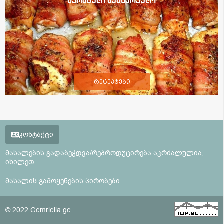
ბერძნული სამზარეულო
რეცეპტები
კონტაქტი
მასალების გადაბეჭდვა/რეპროდუცირება აკრძალულია,
იხილეთ
მასალის გამოყენების პირობები
© 2022 Gemrielia.ge