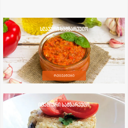
სლავური სამზარეულო
რეცეპტები
იტალიური სამზარეულო