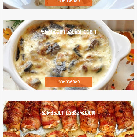
რეცეპტები
ფრანგული სამზარეულო
რეცეპტები
ბერძნული სამზარეულო