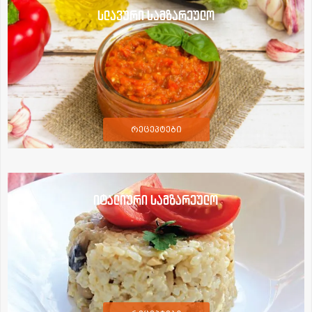
სლავური სამზარეულო
რეცეპტები
იტალიური სამზარეულო