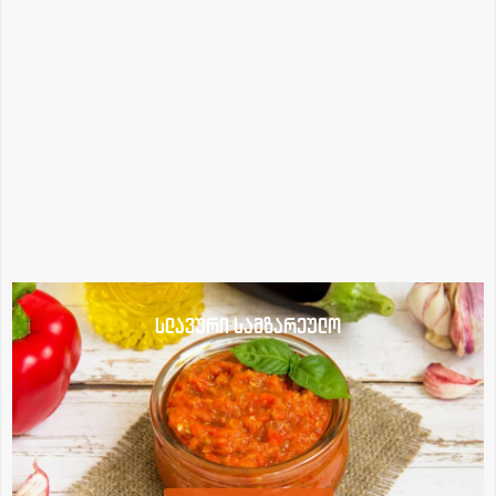
სლავური სამზარეულო