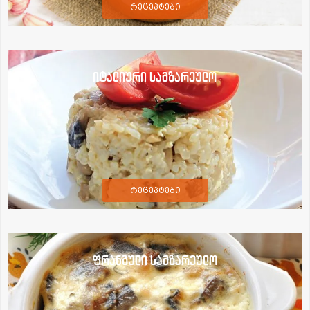
რეცეპტები
იტალიური სამზარეულო
რეცეპტები
ფრანგული სამზარეულო