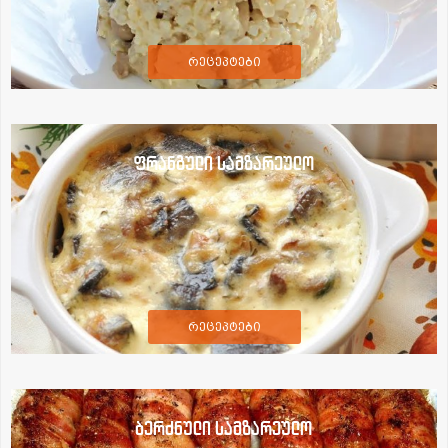
რეცეპტები
ფრანგული სამზარეულო
რეცეპტები
ბერძნული სამზარეულო