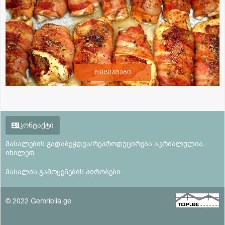
რეცეპტები
კონტაქტი
მასალების გადაბეჭდვა/რეპროდუცირება აკრძალულია,
იხილეთ
მასალის გამოყენების პირობები
© 2022 Gemrielia.ge