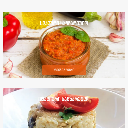
სლავური სამზარეულო
რეცეპტები
იტალიური სამზარეულო