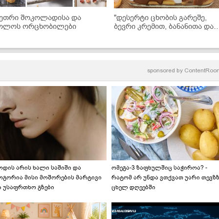
ეთრი შოკოლადისა და
"დესერტი ცხობის გარეშე,
ოლოს ორცხობილები
ბევრი კრემით, ბანანითა და
შოკოლადით... მზადდება
ძალიან მარტივად და არის
უგემრიელესი!" - ნამცხვრის
ვიდეორეცეპტი
sponsored by
ContentRoo
ოდის არის ხალი საშიში და
ომეგა-3 ზაფხულშიც საჭიროა? -
ოგორია მისი მოშორების მარტივი
რატომ არ უნდა ვთქვათ უარი თევზ
ა უსაფრთხო გზები
ცხელ დღეებში