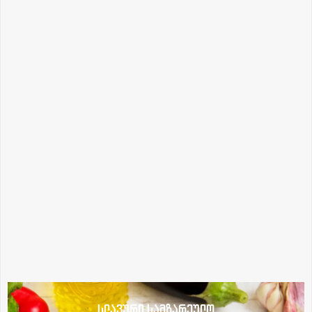
სლავური სამზარეულო