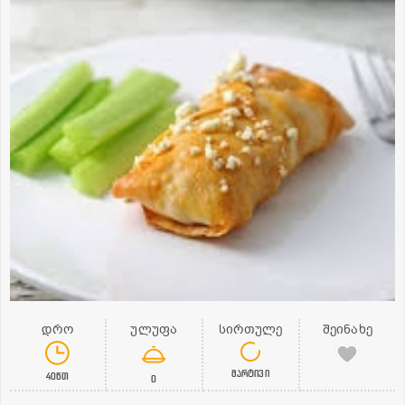
დრო
ულუფა
სირთულე
შეინახე
მარტივი
40წთ
0