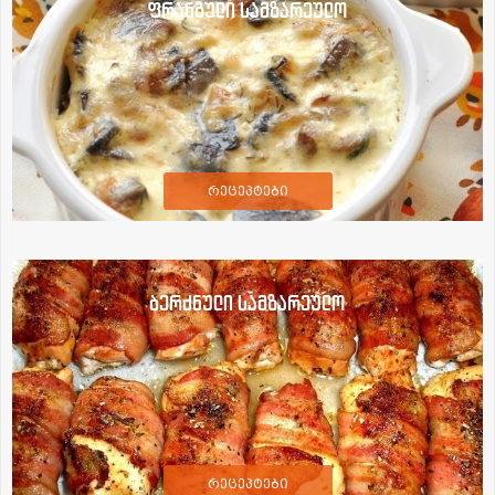
ფრანგული სამზარეულო
რეცეპტები
ბერძნული სამზარეულო
რეცეპტები