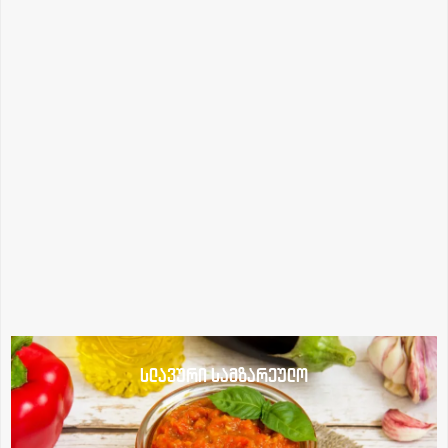
სლავური სამზარეულო