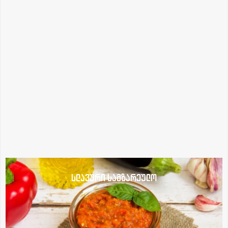
სლავური სამზარეულო