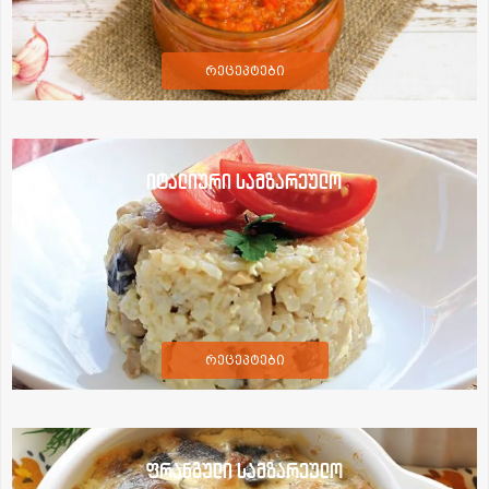
რეცეპტები
იტალიური სამზარეულო
რეცეპტები
ფრანგული სამზარეულო