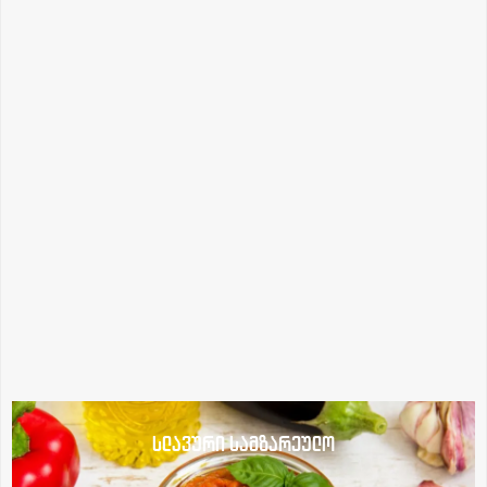
სლავური სამზარეულო