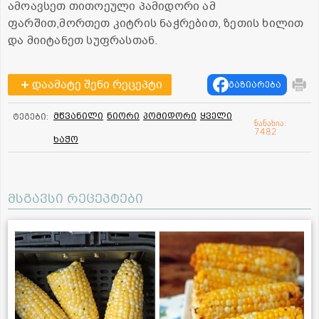
ამოავსეთ თითოეული პამიდორი ამ
ფარშით,მორთეთ კიტრის ნაჭრებით, ზეთის ხილით
და მიიტანეთ სუფრასთან.
დაამატე შენი რეცეპტი
გაზიარება
მწვანილი
ნიორი
პომიდორი
ყველი
ტეგები:
ნანახია:
7482
ხაჭო
მსგავსი რეცეპტები