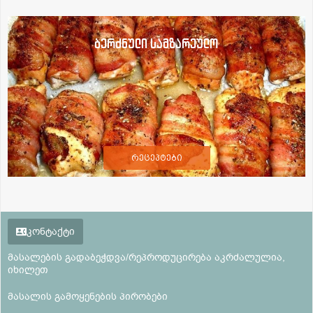
ბერძნული სამზარეულო
რეცეპტები
კონტაქტი
მასალების გადაბეჭდვა/რეპროდუცირება აკრძალულია,
იხილეთ
მასალის გამოყენების პირობები