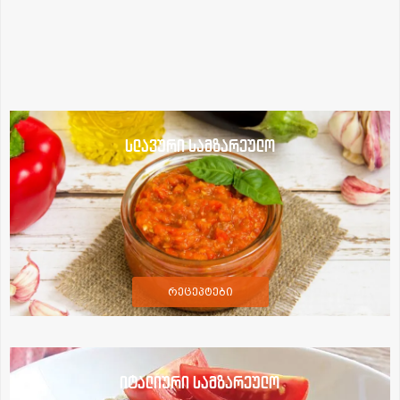
სლავური სამზარეულო
რეცეპტები
იტალიური სამზარეულო