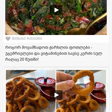
შეინახე რეცეპტი
როგორ მოვამზადოთ ჭარხლის ფოთლები -
უგემრიელესი და ვიტამინებით სავსე კერძი სულ
რაღაც 20 წუთში!