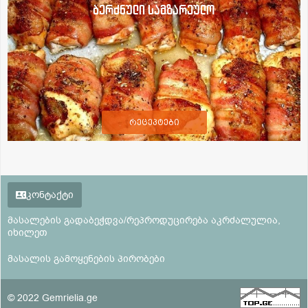
ბერძნული სამზარეულო
რეცეპტები
კონტაქტი
მასალების გადაბეჭდვა/რეპროდუცირება აკრძალულია,
იხილეთ
მასალის გამოყენების პირობები
© 2022 Gemrielia.ge