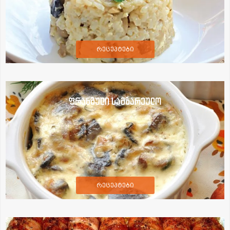
რეცეპტები
ფრანგული სამზარეულო
რეცეპტები