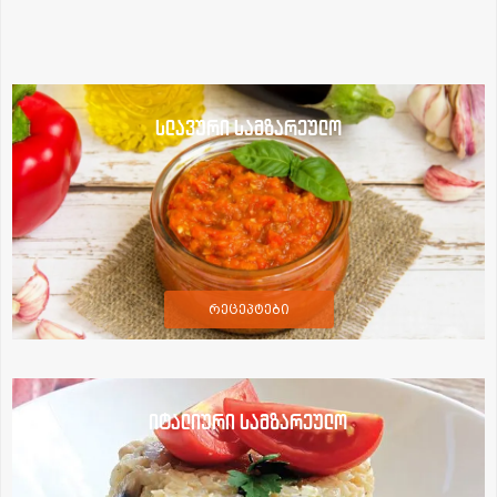
სლავური სამზარეულო
რეცეპტები
იტალიური სამზარეულო