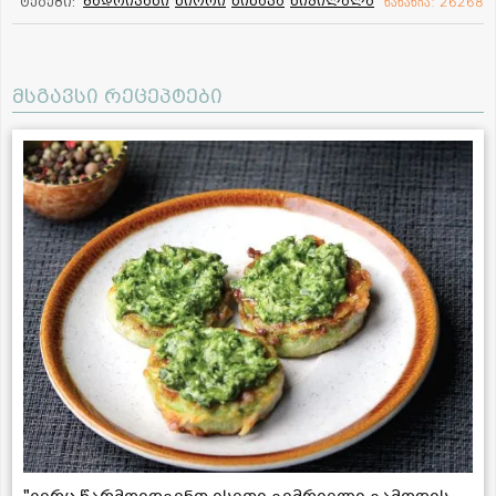
ბადრიჯანი
ნიორი
წიწაკა
ხიზილალა
ტეგები:
ნანახია: 26268
მსგავსი რეცეპტები